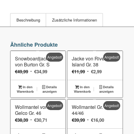
Beschreibung
Zusätzliche Informationen
Ähnliche Produkte
Angebot!
Angebot!
Snowboardjacke
Jacke von River
von Burton Gr. S
Island Gr. 38
Ursprünglicher
Aktueller
Ursprünglicher
Aktueller
€
49,99
€
34,99
€
11,99
€
2,99
Preis
Preis
Preis
Preis
war:
ist:
war:
ist:
In den
Details
In den
Details
Warenkorb
€49,99
anzeigen
€34,99.
Warenkorb
€11,99
anzeigen
€2,99.
Angebot!
Angebot!
Wollmantel von
Wollmantel Gr.
Gelco Gr. 46
44/46
Ursprünglicher
Aktueller
Ursprünglicher
Aktueller
€
38,39
€
30,71
€
39,99
€
16,00
Preis
Preis
Preis
Preis
war:
ist:
war:
ist: