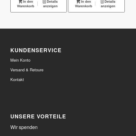
In den
Details
In den
Details
Warenkorb
€38,39
anzeigen
€30,71.
Warenkorb
€39,99
anzeigen
€16,00.
KUNDENSERVICE
Mein Konto
Versand & Retoure
Kontakt
UNSERE VORTEILE
Wir spenden