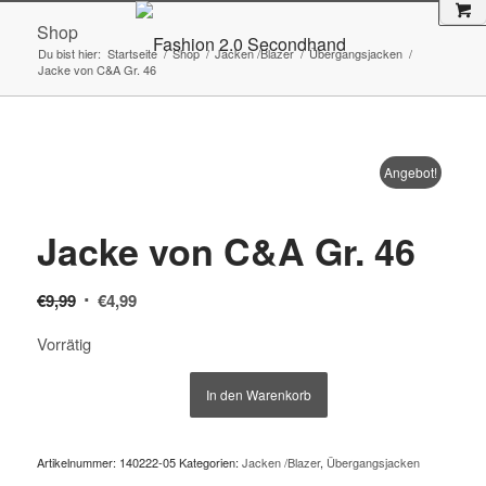
Shop
Du bist hier:
Startseite
/
Shop
/
Jacken /Blazer
/
Übergangsjacken
/
Jacke von C&A Gr. 46
Angebot!
Jacke von C&A Gr. 46
Ursprünglicher
Aktueller
€
9,99
€
4,99
Preis
Preis
Vorrätig
war:
ist:
€9,99
€4,99.
In den Warenkorb
Artikelnummer:
140222-05
Kategorien:
Jacken /Blazer
,
Übergangsjacken