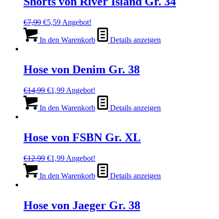
Shorts von River Island Gr. 34
Ursprünglicher
Aktueller
€
7,99
€
5,59
Angebot!
Preis
Preis
war:
ist:
In den Warenkorb
Details anzeigen
€7,99
€5,59.
Hose von Denim Gr. 38
Ursprünglicher
Aktueller
€
14,99
€
1,99
Angebot!
Preis
Preis
war:
ist:
In den Warenkorb
Details anzeigen
€14,99
€1,99.
Hose von FSBN Gr. XL
Ursprünglicher
Aktueller
€
12,99
€
1,99
Angebot!
Preis
Preis
war:
ist:
In den Warenkorb
Details anzeigen
€12,99
€1,99.
Hose von Jaeger Gr. 38