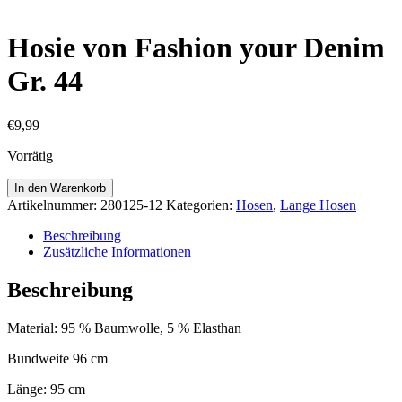
Hosie von Fashion your Denim
Gr. 44
€
9,99
Vorrätig
Hosie
In den Warenkorb
von
Artikelnummer:
280125-12
Kategorien:
Hosen
,
Lange Hosen
Fashion
your
Beschreibung
Denim
Zusätzliche Informationen
Gr.
44
Beschreibung
Menge
Material: 95 % Baumwolle, 5 % Elasthan
Bundweite 96 cm
Länge: 95 cm