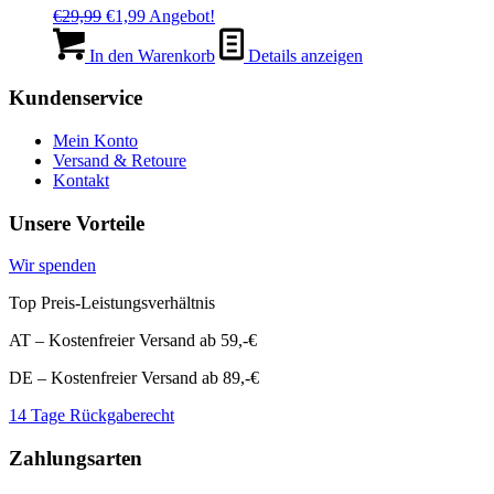
Ursprünglicher
Aktueller
€
29,99
€
1,99
Angebot!
Preis
Preis
war:
ist:
In den Warenkorb
Details anzeigen
€29,99
€1,99.
Kundenservice
Mein Konto
Versand & Retoure
Kontakt
Unsere Vorteile
Wir spenden
Top Preis-Leistungsverhältnis
AT – Kostenfreier Versand ab 59,-€
DE – Kostenfreier Versand ab 89,-€
14 Tage Rückgaberecht
Zahlungsarten