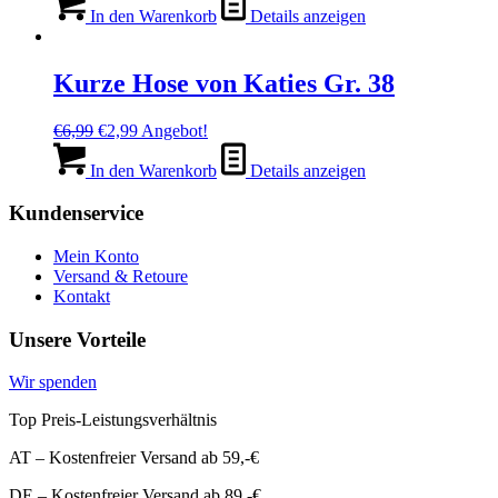
war:
ist:
In den Warenkorb
Details anzeigen
€29,99
€1,99.
Kurze Hose von Katies Gr. 38
Ursprünglicher
Aktueller
€
6,99
€
2,99
Angebot!
Preis
Preis
war:
ist:
In den Warenkorb
Details anzeigen
€6,99
€2,99.
Kundenservice
Mein Konto
Versand & Retoure
Kontakt
Unsere Vorteile
Wir spenden
Top Preis-Leistungsverhältnis
AT – Kostenfreier Versand ab 59,-€
DE – Kostenfreier Versand ab 89,-€