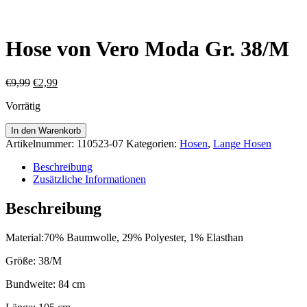
Hose von Vero Moda Gr. 38/M
Ursprünglicher
Aktueller
€
9,99
€
2,99
Preis
Preis
Vorrätig
war:
ist:
€9,99
€2,99.
Hose
In den Warenkorb
von
Artikelnummer:
110523-07
Kategorien:
Hosen
,
Lange Hosen
Vero
Moda
Beschreibung
Gr.
Zusätzliche Informationen
38/M
Menge
Beschreibung
Material:70% Baumwolle, 29% Polyester, 1% Elasthan
Größe: 38/M
Bundweite: 84 cm