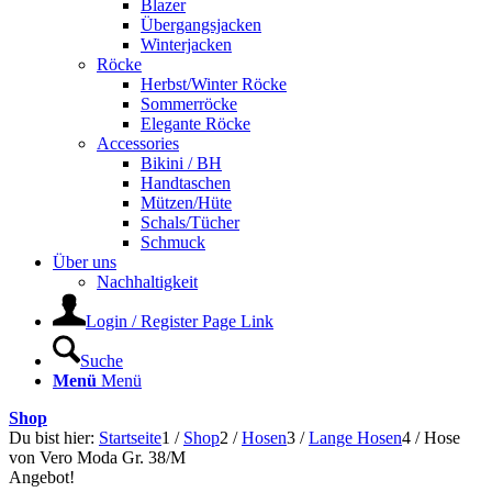
Blazer
Übergangsjacken
Winterjacken
Röcke
Herbst/Winter Röcke
Sommerröcke
Elegante Röcke
Accessories
Bikini / BH
Handtaschen
Mützen/Hüte
Schals/Tücher
Schmuck
Über uns
Nachhaltigkeit
Login / Register Page Link
Suche
Menü
Menü
Shop
Du bist hier:
Startseite
1
/
Shop
2
/
Hosen
3
/
Lange Hosen
4
/
Hose
von Vero Moda Gr. 38/M
Angebot!