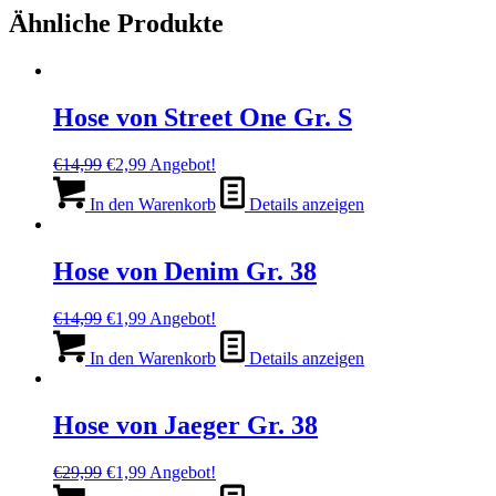
Ähnliche Produkte
Hose von Street One Gr. S
Ursprünglicher
Aktueller
€
14,99
€
2,99
Angebot!
Preis
Preis
war:
ist:
In den Warenkorb
Details anzeigen
€14,99
€2,99.
Hose von Denim Gr. 38
Ursprünglicher
Aktueller
€
14,99
€
1,99
Angebot!
Preis
Preis
war:
ist:
In den Warenkorb
Details anzeigen
€14,99
€1,99.
Hose von Jaeger Gr. 38
Ursprünglicher
Aktueller
€
29,99
€
1,99
Angebot!
Preis
Preis