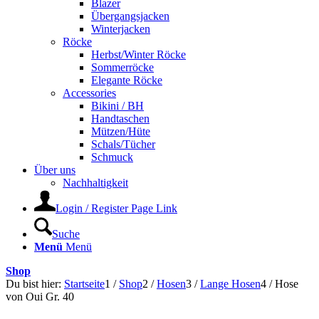
Blazer
Übergangsjacken
Winterjacken
Röcke
Herbst/Winter Röcke
Sommerröcke
Elegante Röcke
Accessories
Bikini / BH
Handtaschen
Mützen/Hüte
Schals/Tücher
Schmuck
Über uns
Nachhaltigkeit
Login / Register Page Link
Suche
Menü
Menü
Shop
Du bist hier:
Startseite
1
/
Shop
2
/
Hosen
3
/
Lange Hosen
4
/
Hose
von Oui Gr. 40