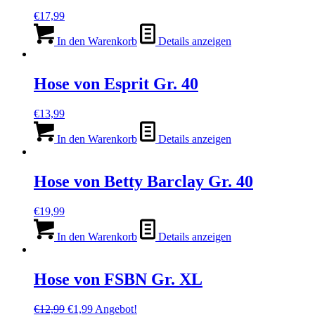
€
17,99
In den Warenkorb
Details anzeigen
Hose von Esprit Gr. 40
€
13,99
In den Warenkorb
Details anzeigen
Hose von Betty Barclay Gr. 40
€
19,99
In den Warenkorb
Details anzeigen
Hose von FSBN Gr. XL
Ursprünglicher
Aktueller
€
12,99
€
1,99
Angebot!