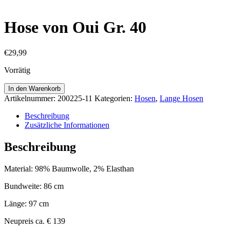
Hose von Oui Gr. 40
€
29,99
Vorrätig
Hose
In den Warenkorb
von
Artikelnummer:
200225-11
Kategorien:
Hosen
,
Lange Hosen
Oui
Gr.
Beschreibung
40
Zusätzliche Informationen
Menge
Beschreibung
Material: 98% Baumwolle, 2% Elasthan
Bundweite: 86 cm
Länge: 97 cm
Neupreis ca. € 139