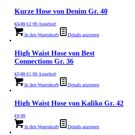
Kurze Hose von Denim Gr. 40
Ursprünglicher
Aktueller
€
5,99
€
2,99
Angebot!
Preis
Preis
war:
ist:
In den Warenkorb
Details anzeigen
€5,99
€2,99.
High Waist Hose von Best
Connections Gr. 36
Ursprünglicher
Aktueller
€
7,99
€
1,99
Angebot!
Preis
Preis
war:
ist:
In den Warenkorb
Details anzeigen
€7,99
€1,99.
High Waist Hose von Kaliko Gr. 42
€
9,99
In den Warenkorb
Details anzeigen