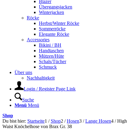
Blazer
Übergangsjacken
Winterjacken
Röcke
Herbst/Winter Röcke
Sommerröcke
Elegante Röcke
Accessories
Bikini / BH
Handtaschen
Mützen/Hüte
Schals/Tücher
Schmuck
Über uns
Nachhaltigkeit
Login / Register Page Link
Suche
Menü
Menü
Shop
Du bist hier:
Startseite
1
/
Shop
2
/
Hosen
3
/
Lange Hosen
4
/
High
Waist Knöchelhose von Brax Gr. 38