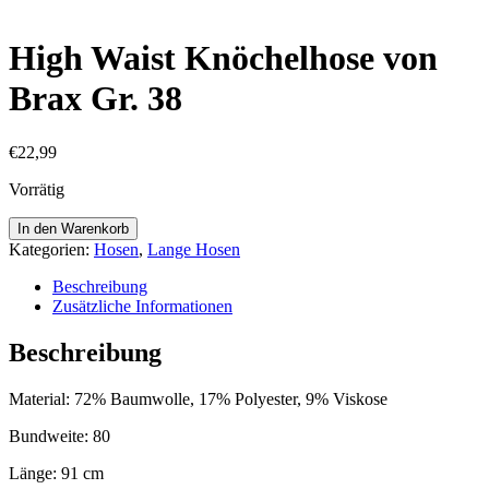
High Waist Knöchelhose von
Brax Gr. 38
€
22,99
Vorrätig
High
In den Warenkorb
Waist
Kategorien:
Hosen
,
Lange Hosen
Knöchelhose
von
Beschreibung
Brax
Zusätzliche Informationen
Gr.
38
Beschreibung
Menge
Material: 72% Baumwolle, 17% Polyester, 9% Viskose
Bundweite: 80
Länge: 91 cm