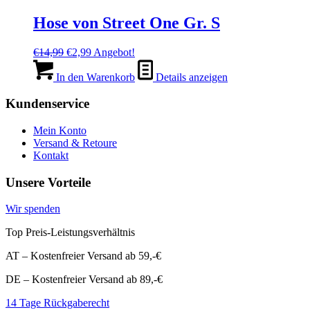
Hose von Street One Gr. S
Ursprünglicher
Aktueller
€
14,99
€
2,99
Angebot!
Preis
Preis
war:
ist:
In den Warenkorb
Details anzeigen
€14,99
€2,99.
Kundenservice
Mein Konto
Versand & Retoure
Kontakt
Unsere Vorteile
Wir spenden
Top Preis-Leistungsverhältnis
AT – Kostenfreier Versand ab 59,-€
DE – Kostenfreier Versand ab 89,-€
14 Tage Rückgaberecht