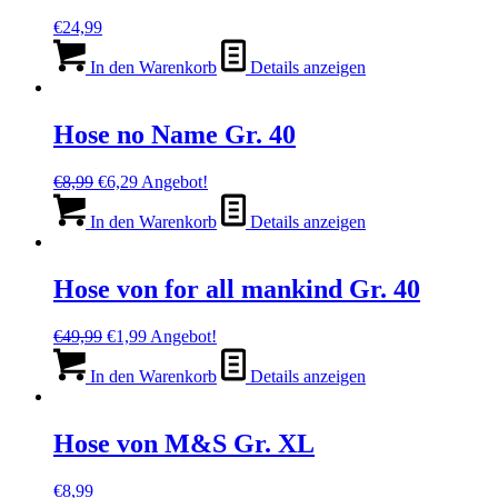
€
24,99
In den Warenkorb
Details anzeigen
Hose no Name Gr. 40
Ursprünglicher
Aktueller
€
8,99
€
6,29
Angebot!
Preis
Preis
war:
ist:
In den Warenkorb
Details anzeigen
€8,99
€6,29.
Hose von for all mankind Gr. 40
Ursprünglicher
Aktueller
€
49,99
€
1,99
Angebot!
Preis
Preis
war:
ist:
In den Warenkorb
Details anzeigen
€49,99
€1,99.
Hose von M&S Gr. XL
€
8,99