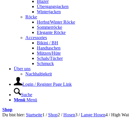
Blazer
Übergangsjacken
Winterjacken
Röcke
Herbst/Winter Röcke
Sommerröcke
Elegante Röcke
Accessories
Bikini / BH
Handtaschen
Mützen/Hüte
Schals/Tücher
Schmuck
Über uns
Nachhaltigkeit
Login / Register Page Link
Suche
Menü
Menü
Shop
Du bist hier:
Startseite
1
/
Shop
2
/
Hosen
3
/
Lange Hosen
4
/
High Wais