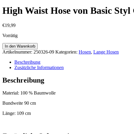
High Waist Hose von Basic Styl
€
19,99
Vorrätig
High
In den Warenkorb
Waist
Artikelnummer:
250326-09
Kategorien:
Hosen
,
Lange Hosen
Hose
von
Beschreibung
Basic
Zusätzliche Informationen
Styl
Gr.
Beschreibung
42
Neu
Material: 100 % Baumwolle
Menge
Bundweite 90 cm
Länge: 109 cm