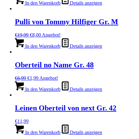
In den Warenkorb
Details anzeigen
Pulli von Tommy Hilfiger Gr. M
Ursprünglicher
Aktueller
€
19,99
€
8,00
Angebot!
Preis
Preis
war:
ist:
In den Warenkorb
Details anzeigen
€19,99
€8,00.
Oberteil no Name Gr. 48
Ursprünglicher
Aktueller
€
6,99
€
1,99
Angebot!
Preis
Preis
war:
ist:
In den Warenkorb
Details anzeigen
€6,99
€1,99.
Leinen Oberteil von next Gr. 42
€
11,99
In den Warenkorb
Details anzeigen