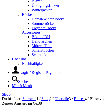
Blazer
Übergangsjacken
Winterjacken
Röcke
Herbst/Winter Röcke
Sommerröcke
Elegante Röcke
Accessories
Bikini / BH
Handtaschen
Mützen/Hüte
Schals/Tücher
Schmuck
Über uns
Nachhaltigkeit
Login / Register Page Link
Suche
Menü
Menü
Shop
Du bist hier:
Startseite
1
/
Shop
2
/
Oberteile
3
/
Blusen
4
/
Bluse von
Zenggi Amsterdam Gr.38