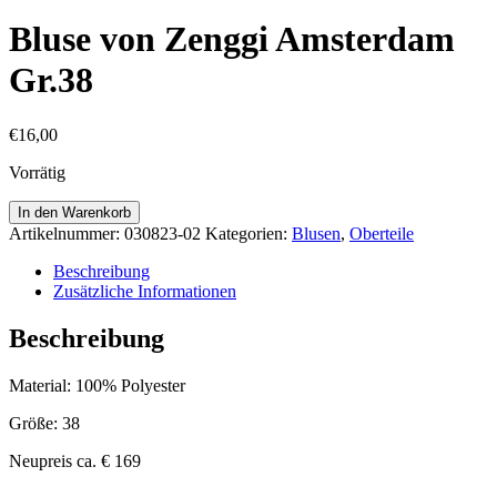
Bluse von Zenggi Amsterdam
Gr.38
€
16,00
Vorrätig
Bluse
In den Warenkorb
von
Artikelnummer:
030823-02
Kategorien:
Blusen
,
Oberteile
Zenggi
Amsterdam
Beschreibung
Gr.38
Zusätzliche Informationen
Menge
Beschreibung
Material: 100% Polyester
Größe: 38
Neupreis ca. € 169