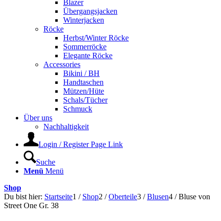
Blazer
Übergangsjacken
Winterjacken
Röcke
Herbst/Winter Röcke
Sommerröcke
Elegante Röcke
Accessories
Bikini / BH
Handtaschen
Mützen/Hüte
Schals/Tücher
Schmuck
Über uns
Nachhaltigkeit
Login / Register Page Link
Suche
Menü
Menü
Shop
Du bist hier:
Startseite
1
/
Shop
2
/
Oberteile
3
/
Blusen
4
/
Bluse von
Street One Gr. 38