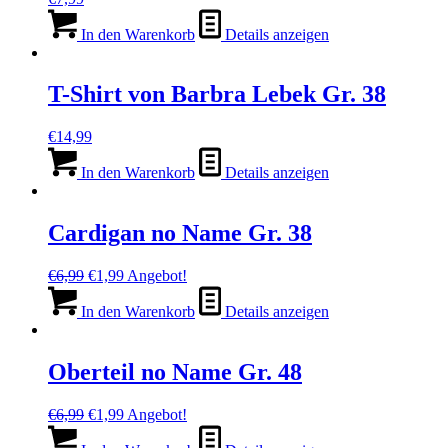
In den Warenkorb
Details anzeigen
T-Shirt von Barbra Lebek Gr. 38
€
14,99
In den Warenkorb
Details anzeigen
Cardigan no Name Gr. 38
Ursprünglicher
Aktueller
€
6,99
€
1,99
Angebot!
Preis
Preis
war:
ist:
In den Warenkorb
Details anzeigen
€6,99
€1,99.
Oberteil no Name Gr. 48
Ursprünglicher
Aktueller
€
6,99
€
1,99
Angebot!
Preis
Preis