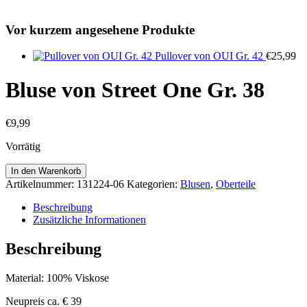
Vor kurzem angesehene Produkte
Pullover von OUI Gr. 42
€
25,99
Bluse von Street One Gr. 38
€
9,99
Vorrätig
Bluse
In den Warenkorb
von
Artikelnummer:
131224-06
Kategorien:
Blusen
,
Oberteile
Street
One
Beschreibung
Gr.
Zusätzliche Informationen
38
Menge
Beschreibung
Material: 100% Viskose
Neupreis ca. € 39