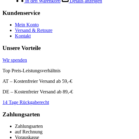
war:
ist:
In den Warenkorb
Details anzeigen
€6,99
€1,99.
Kundenservice
Mein Konto
Versand & Retoure
Kontakt
Unsere Vorteile
Wir spenden
Top Preis-Leistungsverhältnis
AT – Kostenfreier Versand ab 59,-€
DE – Kostenfreier Versand ab 89,-€
14 Tage Rückgaberecht
Zahlungsarten
Zahlungsarten
auf Rechnung
Vorauskasse