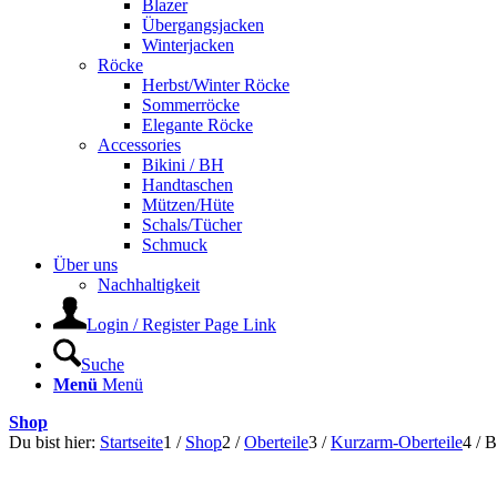
Blazer
Übergangsjacken
Winterjacken
Röcke
Herbst/Winter Röcke
Sommerröcke
Elegante Röcke
Accessories
Bikini / BH
Handtaschen
Mützen/Hüte
Schals/Tücher
Schmuck
Über uns
Nachhaltigkeit
Login / Register Page Link
Suche
Menü
Menü
Shop
Du bist hier:
Startseite
1
/
Shop
2
/
Oberteile
3
/
Kurzarm-Oberteile
4
/
B