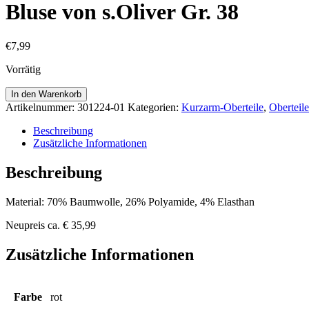
Bluse von s.Oliver Gr. 38
€
7,99
Vorrätig
Bluse
In den Warenkorb
von
Artikelnummer:
301224-01
Kategorien:
Kurzarm-Oberteile
,
Oberteile
s.Oliver
Gr.
Beschreibung
38
Zusätzliche Informationen
Menge
Beschreibung
Material: 70% Baumwolle, 26% Polyamide, 4% Elasthan
Neupreis ca. € 35,99
Zusätzliche Informationen
Farbe
rot