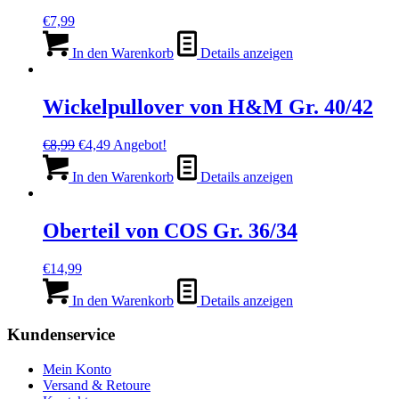
€
7,99
In den Warenkorb
Details anzeigen
Wickelpullover von H&M Gr. 40/42
Ursprünglicher
Aktueller
€
8,99
€
4,49
Angebot!
Preis
Preis
war:
ist:
In den Warenkorb
Details anzeigen
€8,99
€4,49.
Oberteil von COS Gr. 36/34
€
14,99
In den Warenkorb
Details anzeigen
Kundenservice
Mein Konto
Versand & Retoure