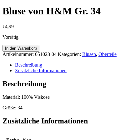
Bluse von H&M Gr. 34
€
4,99
Vorrätig
Bluse
In den Warenkorb
von
Artikelnummer:
051023-04
Kategorien:
Blusen
,
Oberteile
H&M
Gr.
Beschreibung
34
Zusätzliche Informationen
Menge
Beschreibung
Material: 100% Viskose
Größe: 34
Zusätzliche Informationen