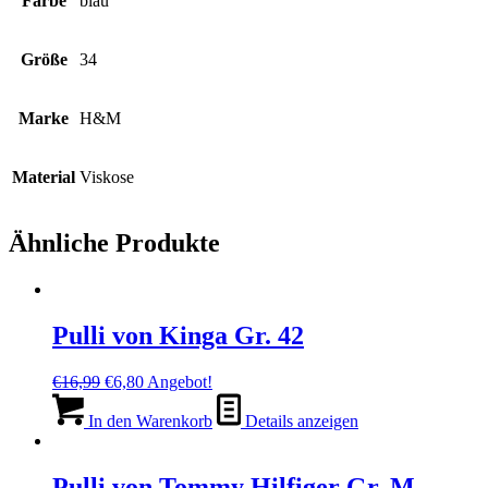
Farbe
blau
Größe
34
Marke
H&M
Material
Viskose
Ähnliche Produkte
Pulli von Kinga Gr. 42
Ursprünglicher
Aktueller
€
16,99
€
6,80
Angebot!
Preis
Preis
war:
ist:
In den Warenkorb
Details anzeigen
€16,99
€6,80.
Pulli von Tommy Hilfiger Gr. M