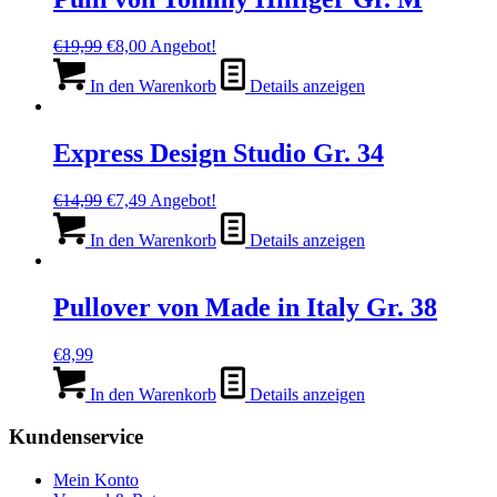
Ursprünglicher
Aktueller
€
19,99
€
8,00
Angebot!
Preis
Preis
war:
ist:
In den Warenkorb
Details anzeigen
€19,99
€8,00.
Express Design Studio Gr. 34
Ursprünglicher
Aktueller
€
14,99
€
7,49
Angebot!
Preis
Preis
war:
ist:
In den Warenkorb
Details anzeigen
€14,99
€7,49.
Pullover von Made in Italy Gr. 38
€
8,99
In den Warenkorb
Details anzeigen
Kundenservice
Mein Konto