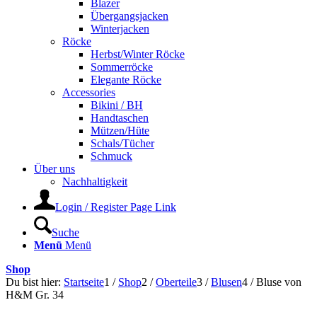
Blazer
Übergangsjacken
Winterjacken
Röcke
Herbst/Winter Röcke
Sommerröcke
Elegante Röcke
Accessories
Bikini / BH
Handtaschen
Mützen/Hüte
Schals/Tücher
Schmuck
Über uns
Nachhaltigkeit
Login / Register Page Link
Suche
Menü
Menü
Shop
Du bist hier:
Startseite
1
/
Shop
2
/
Oberteile
3
/
Blusen
4
/
Bluse von
H&M Gr. 34