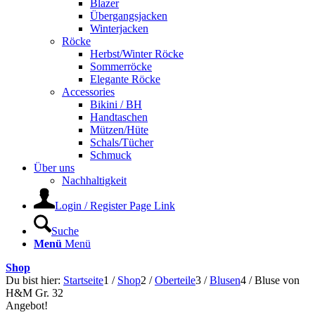
Blazer
Übergangsjacken
Winterjacken
Röcke
Herbst/Winter Röcke
Sommerröcke
Elegante Röcke
Accessories
Bikini / BH
Handtaschen
Mützen/Hüte
Schals/Tücher
Schmuck
Über uns
Nachhaltigkeit
Login / Register Page Link
Suche
Menü
Menü
Shop
Du bist hier:
Startseite
1
/
Shop
2
/
Oberteile
3
/
Blusen
4
/
Bluse von
H&M Gr. 32
Angebot!