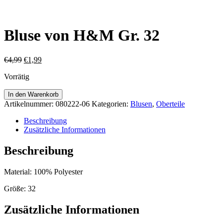
Bluse von H&M Gr. 32
Ursprünglicher
Aktueller
€
4,99
€
1,99
Preis
Preis
Vorrätig
war:
ist:
€4,99
€1,99.
Bluse
In den Warenkorb
von
Artikelnummer:
080222-06
Kategorien:
Blusen
,
Oberteile
H&M
Gr.
Beschreibung
32
Zusätzliche Informationen
Menge
Beschreibung
Material: 100% Polyester
Größe: 32
Zusätzliche Informationen