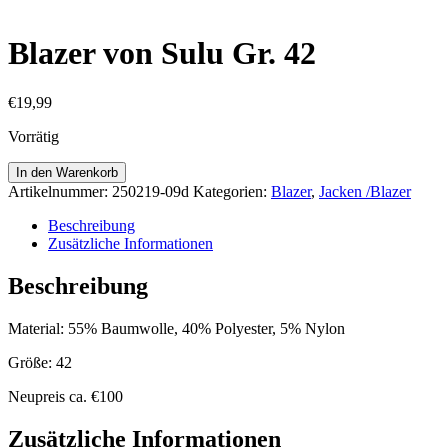
Blazer von Sulu Gr. 42
€
19,99
Vorrätig
Blazer
In den Warenkorb
von
Artikelnummer:
250219-09d
Kategorien:
Blazer
,
Jacken /Blazer
Sulu
Gr.
Beschreibung
42
Zusätzliche Informationen
Menge
Beschreibung
Material: 55% Baumwolle, 40% Polyester, 5% Nylon
Größe: 42
Neupreis ca. €100
Zusätzliche Informationen