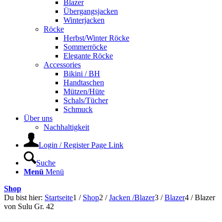
Blazer
Übergangsjacken
Winterjacken
Röcke
Herbst/Winter Röcke
Sommerröcke
Elegante Röcke
Accessories
Bikini / BH
Handtaschen
Mützen/Hüte
Schals/Tücher
Schmuck
Über uns
Nachhaltigkeit
Login / Register Page Link
Suche
Menü
Menü
Shop
Du bist hier:
Startseite
1
/
Shop
2
/
Jacken /Blazer
3
/
Blazer
4
/
Blazer
von Sulu Gr. 42