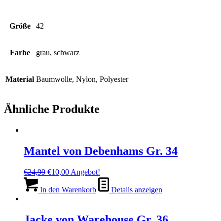
Größe
42
Farbe
grau, schwarz
Material
Baumwolle, Nylon, Polyester
Ähnliche Produkte
Mantel von Debenhams Gr. 34
Ursprünglicher
Aktueller
€
24,99
€
10,00
Angebot!
Preis
Preis
war:
ist:
In den Warenkorb
Details anzeigen
€24,99
€10,00.
Jacke von Warehouse Gr. 36