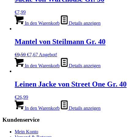
€
7,99
In den Warenkorb
Details anzeigen
Mantel von Steilmann Gr. 40
Ursprünglicher
Aktueller
€
9,59
€
7,67
Angebot!
Preis
Preis
war:
ist:
In den Warenkorb
Details anzeigen
€9,59
€7,67.
Leinen Jacke von Street One Gr. 40
€
26,99
In den Warenkorb
Details anzeigen
Kundenservice
Mein Konto