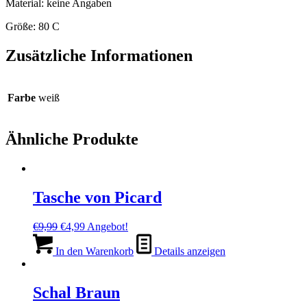
Material: keine Angaben
Größe: 80 C
Zusätzliche Informationen
Farbe
weiß
Ähnliche Produkte
Tasche von Picard
Ursprünglicher
Aktueller
€
9,99
€
4,99
Angebot!
Preis
Preis
war:
ist:
In den Warenkorb
Details anzeigen
€9,99
€4,99.
Schal Braun