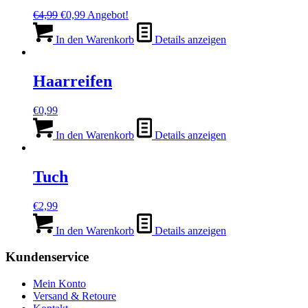
Ursprünglicher
Aktueller
€
4,99
€
0,99
Angebot!
Preis
Preis
war:
ist:
In den Warenkorb
Details anzeigen
€4,99
€0,99.
Haarreifen
€
0,99
In den Warenkorb
Details anzeigen
Tuch
€
2,99
In den Warenkorb
Details anzeigen
Kundenservice
Mein Konto
Versand & Retoure