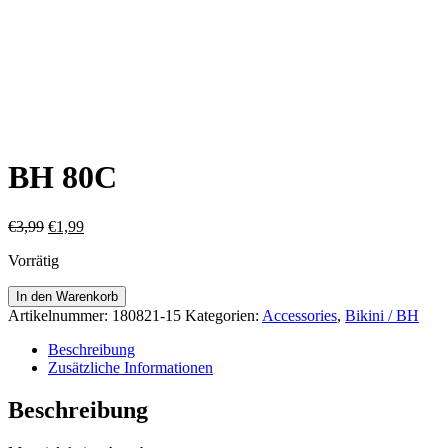
BH 80C
Ursprünglicher
Aktueller
€
3,99
€
1,99
Preis
Preis
Vorrätig
war:
ist:
€3,99
€1,99.
BH
In den Warenkorb
80C
Artikelnummer:
180821-15
Kategorien:
Accessories
,
Bikini / BH
Menge
Beschreibung
Zusätzliche Informationen
Beschreibung