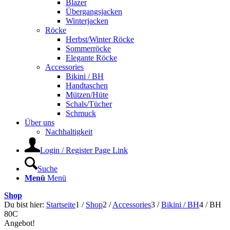
Blazer
Übergangsjacken
Winterjacken
Röcke
Herbst/Winter Röcke
Sommerröcke
Elegante Röcke
Accessories
Bikini / BH
Handtaschen
Mützen/Hüte
Schals/Tücher
Schmuck
Über uns
Nachhaltigkeit
Login / Register Page Link
Suche
Menü
Menü
Shop
Du bist hier:
Startseite
1
/
Shop
2
/
Accessories
3
/
Bikini / BH
4
/
BH
80C
Angebot!