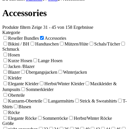
Accessories
Produkte filtern
Zeige 31 - 45 von 158 Ergebnisse
Kategorie
Reseller Bundles
Accessories
Bikini / BH
Handtaschen
Mützen/Hüte
Schals/Tücher
Schmuck
Hosen
Kurze Hosen
Lange Hosen
Jacken /Blazer
Blazer
Übergangsjacken
Winterjacken
Kleider
Elegante Kleider
Herbst/Winter Kleider
Maxikleider &
Jumpsuits
Sommerkleider
Oberteile
Kurzarm-Oberteile
Langarmshirts
Strick & Sweatshirts
T-
Shirts
Blusen
Röcke
Elegante Röcke
Sommerröcke
Herbst/Winter Röcke
Größe