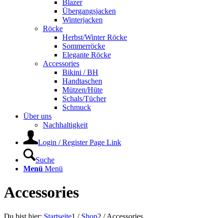
Blazer
Übergangsjacken
Winterjacken
Röcke
Herbst/Winter Röcke
Sommerröcke
Elegante Röcke
Accessories
Bikini / BH
Handtaschen
Mützen/Hüte
Schals/Tücher
Schmuck
Über uns
Nachhaltigkeit
Login / Register Page Link
Suche
Menü
Menü
Accessories
Du bist hier:
Startseite
1
/
Shop
2
/
Accessories