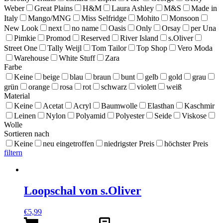
Weber
Great Plains
H&M
Laura Ashley
M&S
Made in
Italy
Mango/MNG
Miss Selfridge
Mohito
Monsoon
New Look
next
no name
Oasis
Only
Orsay
per Una
Pimkie
Promod
Reserved
River Island
s.Oliver
Street One
Tally Weijl
Tom Tailor
Top Shop
Vero Moda
Warehouse
White Stuff
Zara
Farbe
Keine
beige
blau
braun
bunt
gelb
gold
grau
grün
orange
rosa
rot
schwarz
violett
weiß
Material
Keine
Acetat
Acryl
Baumwolle
Elasthan
Kaschmir
Leinen
Nylon
Polyamid
Polyester
Seide
Viskose
Wolle
Sortieren nach
Keine
neu eingetroffen
niedrigster Preis
höchster Preis
filtern
Loopschal von s.Oliver
€
5,99