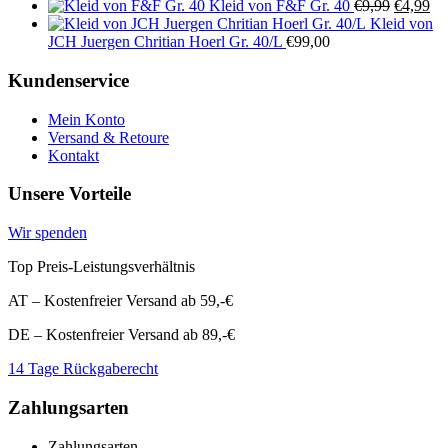
war:
ist:
Ursprüng
Preis
Ak
P
Kleid von F&F Gr. 40
€
9,99
€
4,99
€12,99
€4,99.
Preis
war:
Pre
is
Kleid von
war:
€12,99
ist:
€
JCH Juergen Chritian Hoerl Gr. 40/L
€
99,00
€9,99
€4
Kundenservice
Mein Konto
Versand & Retoure
Kontakt
Unsere Vorteile
Wir spenden
Top Preis-Leistungsverhältnis
AT – Kostenfreier Versand ab 59,-€
DE – Kostenfreier Versand ab 89,-€
14 Tage Rückgaberecht
Zahlungsarten
Zahlungsarten