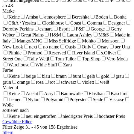
nicht angegeben
32
34
36
38
40
42
44
46
ab 48
Marke
Keine
Amisu
atmosphere
Bereshka
Boden
Bonita
C&A / Yessica
Clockhouse
Coast
Comma
Designer
Dorothy Perkins
esmara
Esprit
F&F
George
Gerry
Weber
Great Plains
H&M
Laura Ashley
M&S
Made in
Italy
Mango/MNG
Miss Selfridge
Mohito
Monsoon
New Look
next
no name
Oasis
Only
Orsay
per Una
Pimkie
Promod
Reserved
River Island
s.Oliver
Street One
Tally Weijl
Tom Tailor
Top Shop
Vero Moda
Warehouse
White Stuff
Zara
Farbe
Keine
beige
blau
braun
bunt
gelb
gold
grau
grün
orange
rosa
rot
schwarz
violett
weiß
Material
Keine
Acetat
Acryl
Baumwolle
Elasthan
Kaschmir
Leinen
Nylon
Polyamid
Polyester
Seide
Viskose
Wolle
sortieren nach
Keine
neu eingetroffen
niedrigster Preis
höchster Preis
Gewählte Filter
Filter
Zeige 31 - 45 von 158 Ergebnisse
filtern