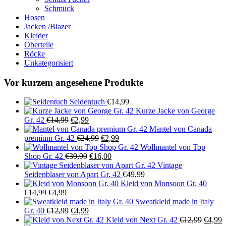
Schmuck
Hosen
Jacken /Blazer
Kleider
Oberteile
Röcke
Unkategorisiert
Vor kurzem angesehene Produkte
Seidentuch
€
14,99
Kurze Jacke von George
Ursprünglicher
Aktueller
Gr. 42
€
14,99
€
2,99
Preis
Preis
Mantel von Canada
war:
ist:
Ursprünglicher
Aktueller
premium Gr. 42
€
24,99
€
2,99
€14,99
€2,99.
Preis
Preis
Wollmantel von Top
Ursprünglicher
war:
Aktueller
ist:
Shop Gr. 42
€
39,99
€
16,00
Preis
€24,99
Preis
€2,99.
Vintage
war:
ist:
Seidenblaser von Apart Gr. 42
€
49,99
€39,99
€16,00.
Kleid von Monsoon Gr. 40
Ursprünglicher
Aktueller
€
14,99
€
4,99
Preis
Preis
Sweatkleid made in Italy
war:
ist:
Ursprünglicher
Aktueller
Gr. 40
€
12,99
€
4,99
€14,99
€4,99.
Preis
Preis
Ursprü
A
Kleid von Next Gr. 42
€
12,99
€
4,99