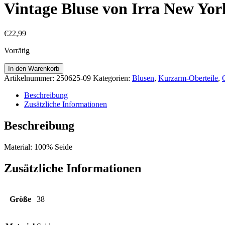
Vintage Bluse von Irra New Yor
€
22,99
Vorrätig
Vintage
In den Warenkorb
Bluse
Artikelnummer:
250625-09
Kategorien:
Blusen
,
Kurzarm-Oberteile
,
von
Irra
Beschreibung
New
Zusätzliche Informationen
York
Gr.
Beschreibung
38
Menge
Material: 100% Seide
Zusätzliche Informationen
Größe
38