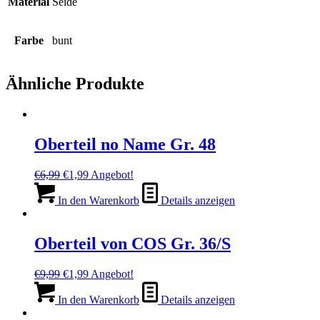
Material
Seide
Farbe
bunt
Ähnliche Produkte
Oberteil no Name Gr. 48
Ursprünglicher
Aktueller
€
6,99
€
1,99
Angebot!
Preis
Preis
war:
ist:
In den Warenkorb
Details anzeigen
€6,99
€1,99.
Oberteil von COS Gr. 36/S
Ursprünglicher
Aktueller
€
9,99
€
1,99
Angebot!
Preis
Preis
war:
ist:
In den Warenkorb
Details anzeigen
€9,99
€1,99.