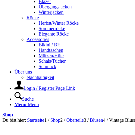
Blazer
Übergangsjacken
Winterjacken
Röcke
Herbst/Winter Röcke
Sommerröcke
Elegante Röcke
Accessories
Bikini / BH
Handtaschen
Mützen/Hüte
Schals/Tücher
Schmuck
Über uns
Nachhaltigkeit
Login / Register Page Link
Suche
Menü
Menü
Shop
Du bist hier:
Startseite
1
/
Shop
2
/
Oberteile
3
/
Blusen
4
/
Vintage Blus